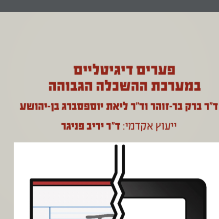
פערים דיגיטליים
במערכת ההשכלה הגבוהה
ד״ר ברק בר-זוהר וד״ר ליאת יוספסברג בן-יהושע
ייעוץ אקדמי: 
ד"ר יריב פניגר
מודל 
מודל 
הבנת המשחק