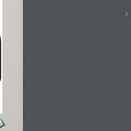
ד״ר ברק בר-זוהר וד״ר ליאת יוספסברג בן-יהושע