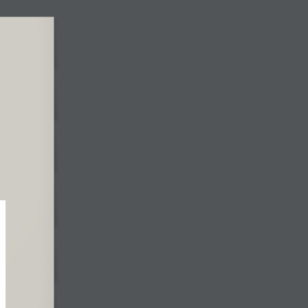
פערים דיגיטליים במערכת ההשכלה הגבוהה
  |
 ,)
MOOCs
TPACK
. סקירת מידע זו מציעה גם נקודת מבט 