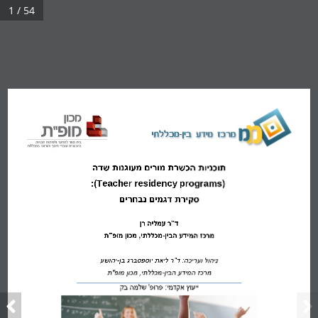
1 / 54
תוכניות הכשר
ת מורים
מעוגנות שדה
:
)
Teacher
residency programs
(
סקירת 
דגמים נבחרים
ד"ר עמליה רן
מרכז המידע הבין
-
מכללתי, מכון מופ"ת
ניהול ועריכה: ד"ר ליאת יוספסברג בן
-
יהושע
מרכז 
המידע הבין
-
מכללתי, מכון מופ"ת
ייעוץ אקדמי: 
פרופ' שלמה בק