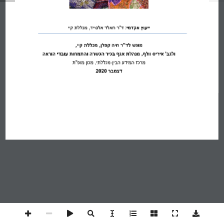
ייעוץ אקדמי
 :
ד"ר חאלד אל
סייד, מכללת קיי
מוגש 
לד"ר חיה קפלן, מכללת קיי, 
ולגב' 
איריס וולף, מנהלת אגף בכיר הכשרה והתמחות עובדי הוראה
מרכז המידע הבין
-
מכללתי, מכון מופ"ת
דצמבר
2020